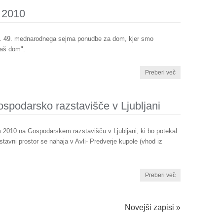
 2010
0. 49. mednarodnega sejma ponudbe za dom, kjer smo
vaš dom".
Preberi več
podarsko razstavišče v Ljubljani
2010 na Gospodarskem razstavišču v Ljubljani, ki bo potekal
stavni prostor se nahaja v Avli- Predverje kupole (vhod iz
Preberi več
Novejši zapisi »