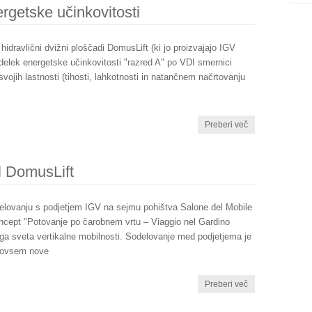
rgetske učinkovitosti
idravlični dvižni ploščadi DomusLift (ki jo proizvajajo IGV
izdelek energetske učinkovitosti "razred A" po VDI smernici
vojih lastnosti (tihosti, lahkotnosti in natančnem načrtovanju
Preberi več
al DomusLift
sodelovanju s podjetjem IGV na sejmu pohištva Salone del Mobile
ncept "Potovanje po čarobnem vrtu – Viaggio nel Gardino
ga sveta vertikalne mobilnosti. Sodelovanje med podjetjema je
 povsem nove
Preberi več