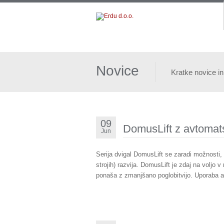
Novice
Kratke novice in
09
DomusLift z avtomats
Jun
Serija dvigal DomusLift se zaradi možnosti, 
strojih) razvija. DomusLift je zdaj na voljo v 
ponaša z zmanjšano poglobitvijo. Uporaba 