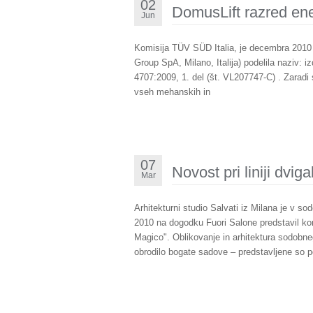
02
DomusLift razred ene
Jun
Komisija TÜV SÜD Italia, je decembra 2010 h
Group SpA, Milano, Italija) podelila naziv: 
4707:2009, 1. del (št. VL207747-C) . Zaradi s
vseh mehanskih in
07
Novost pri liniji dvig
Mar
Arhitekturni studio Salvati iz Milana je v 
2010 na dogodku Fuori Salone predstavil ko
Magico". Oblikovanje in arhitektura sodobne
obrodilo bogate sadove – predstavljene so