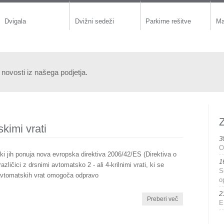
Dvigala
Dvižni sedeži
Parkirne rešitve
Ma
 novosti iz našega podjetja.
kimi vrati
3
O
ki jih ponuja nova evropska direktiva 2006/42/ES (Direktiva o
1
različici z drsnimi avtomatsko 2 - ali 4-krilnimi vrati, ki se
S
avtomatskih vrat omogoča odpravo
o
2
Preberi več
E